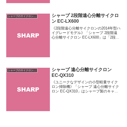
できる...
シャープ 2段階遠心分離サイクロ
シャープのサイクロン掃除機
ン EC-LX600
《2段階遠心分離サイクロンの2014年型ハ
イグレードモデル》「シャープ 2段階遠
心分離サイクロン EC-LX600」は「2段階
遠心分離サイクロン」シリーズの上位機
種です。シャープ初のフィルターレスサ
イクロン方式を採用。高性能「ULPAクリ
ー...
シャープ 遠心分離サイクロン
シャープのサイクロン掃除機
EC-QX310
《ユニークなデザインの小型軽量サイク
ロン掃除機》「シャープ 遠心分離サイク
ロン EC-QX310」はシャープ製のキャニ
スター型サイクロン式掃除機です。大型
ホイールの間にダストカップを配置した
ユニークなデザインが特徴。全長30セン
チ、横幅18...