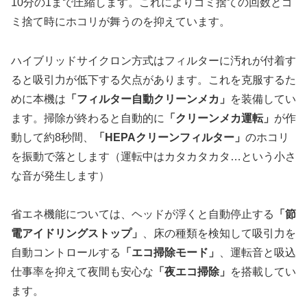
10分の1まで圧縮します。これによりゴミ捨ての回数とゴ
ミ捨て時にホコリが舞うのを抑えています。
ハイブリッドサイクロン方式はフィルターに汚れが付着す
ると吸引力が低下する欠点があります。これを克服するた
めに本機は
「フィルター自動クリーンメカ」
を装備してい
ます。掃除が終わると自動的に
「クリーンメカ運転」
が作
動して約8秒間、
「HEPAクリーンフィルター」
のホコリ
を振動で落とします（運転中はカタカタカタ…という小さ
な音が発生します）
省エネ機能については、ヘッドが浮くと自動停止する
「節
電アイドリングストップ」
、床の種類を検知して吸引力を
自動コントロールする
「エコ掃除モード」
、運転音と吸込
仕事率を抑えて夜間も安心な
「夜エコ掃除」
を搭載してい
ます。