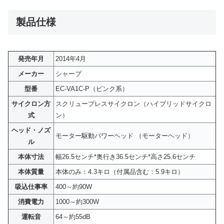
製品仕様
発売年月
2014年4月
メーカー
シャープ
型番
EC-VA1C-P（ピンク系）
サイクロン方
スクリュープレスサイクロン（ハイブリッドサイクロ
式
ン）
ヘッド・ノズ
モーター駆動パワーヘッド （モーターヘッド）
ル
本体寸法
幅26.5センチ*奥行き36.5センチ*高さ25.6センチ
本体質量
本体のみ：4.3キロ（付属品含む：5.9キロ）
吸込仕事率
400～約90W
消費電力
1000～約300W
運転音
64～約55dB