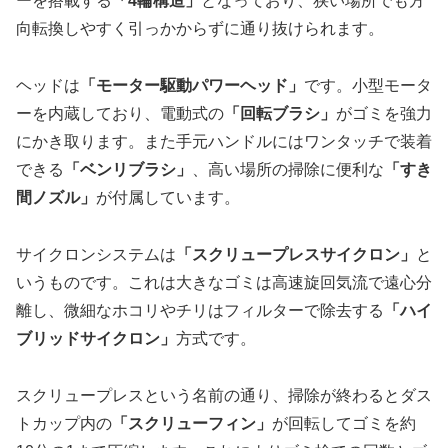
ーを搭載する
「4輪構造」
となっており、狭い場所でも方
向転換しやすく引っかからずに通り抜けられます。
ヘッドは
「モーター駆動パワーヘッド」
です。小型モータ
ーを内蔵しており、電動式の
「回転ブラシ」
がゴミを強力
にかき取ります。また手元ハンドルにはワンタッチで装着
できる
「ベンリブラシ」
、高い場所の掃除に便利な
「すき
間ノズル」
が付属しています。
サイクロンシステムは
「スクリュープレスサイクロン」
と
いうものです。これは大きなゴミは高速旋回気流で遠心分
離し、微細なホコリやチリはフィルターで除去する
「ハイ
ブリッドサイクロン」
方式です。
スクリュープレスという名前の通り、掃除が終わるとダス
トカップ内の
「スクリューフィン」
が回転してゴミを約