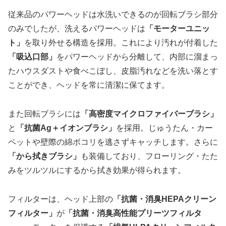
従来品のパワーヘッドは水洗いできるのが回転ブラシ部分
のみでしたが、洗えるパワーヘッドは
「モーターユニッ
ト」
を取り外せる構造を採用。これにより汚れが付着した
「吸込口部」
をパワーヘッドから分離して、内部に溜まっ
たハウスダストや食べこぼし、皮脂汚れなどを洗い落とす
ことができ、ヘッドを常に清潔に保てます。
また回転ブラシには
「高密度マイクロファイバーブラシ」
と
「抗菌Ag＋イオンブラシ」
を採用。じゅうたん・カー
ペットや壁際の綿ボコリを逃さずキャッチします。さらに
「から拭きブラシ」
も装備しており、フローリング・たた
みをツルツルにするから拭き効果が得られます。
フィルターは、ヘッド上部の
「抗菌・消臭HEPAクリーン
フィルター」
が
「抗菌・消臭高性能プリーツフィルタ