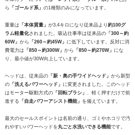
ら
「ゴールド系」
の1種類のみになっています。
重量は
「本体質量」
が3.4キロになり従来品より
約100グ
ラム軽量化
されました。吸込仕事率は従来品の
「300～約
60W」
から
「260～約45W」
に低下しています。反対に消
費電力は
「850～約300W」
から
「850～約270W」
にな
り、最小値が30W向上しています。
ヘッドは、従来品の
「新・奥の手ワイドヘッド」
から新型
の
「洗えるパワーヘッド」
に変更されました。このヘッド
はモーター駆動方式の
「回転ブラシ」
、軽く押すだけで前
進する
「自走パワーアシスト機能」
を備えています。
最大のセールスポイントは名前の通り、ゴミやホコリで汚
れやすいパワーヘッドを
丸ごと水洗いできる機能
です。