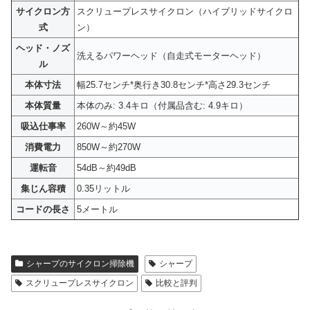
サイクロン方
スクリュープレスサイクロン（ハイブリッドサイクロ
式
ン）
ヘッド・ノズ
洗えるパワーヘッド（自走式モーターヘッド）
ル
本体寸法
幅25.7センチ*奥行き30.8センチ*高さ29.3センチ
本体質量
本体のみ: 3.4キロ（付属品含む: 4.9キロ）
吸込仕事率
260W～約45W
消費電力
850W～約270W
運転音
54dB～約49dB
集じん容積
0.35リットル
コードの長さ
5メートル
シャープのサイクロン掃除機
シャープ
スクリュープレスサイクロン
比較と評判