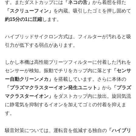
す。またダストカップには
「ネコの舌」
から着想を得た
「スクリューフィン」
を内蔵。吸引したゴミを押し固めて
約15分の1に圧縮
します。
ハイブリッドサイクロン方式は、フィルターが汚れると吸
引力が低下する弱点があります。
しかし本機は高性能プリーツフィルターに付着した汚れを
センサーが検知。振動でチリをカップ内に落とす
「センサ
ー自動クリーンメカ」
を搭載しています。さらに本体の
「プラズマクラスターイオン発生ユニット」
から
「プラズ
マクラスターイオン」
をダストカップ内に放出。旋回気流
に静電気を抑制するイオンを加えてゴミの付着を抑えま
す。
騒音対策については、運転音を低減する独自の
「ハイブリ