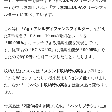
ー」
、モーターを保護する
「排気ULPAクリーンフィルタ
ー」
がフッ素加工された
「フッ素加工ULPAクリーンフィ
ルター」
に進化しています。
これ等に
「Ag＋アレルディフェンスフィルター」
を加え
た3重構造で、0.3μm～10μmの微細なホコリを
「99.999％」
キャッチできる捕集性能を実現していま
す。従来品の「EC-VX500」は捕集性能が
「99.99%」
で
したので
約10倍
に性能アップしたことになります。
収納方法については
「スタンド収納時の高さ」
が91セン
チから88センチになり、従来品より
3センチ低く
なりまし
た。なお
「コンパクト収納時の高さ」
は従来品と変わりま
せん。
付属品は
「2段伸縮すき間ノズル」「ベンリブラシ」
に加