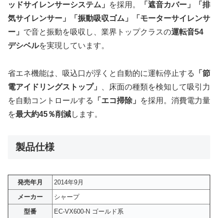
ッドサイレンサーシステム」
を採用。
「遮音カバー」「排
気サイレンサー」「振動吸収ゴム」「モーターサイレンサ
ー」
で音と振動を吸収し、業界トップクラスの
運転音54
デシベル
を実現しています。
省エネ機能は、吸込口が浮くと自動的に運転停止する
「節
電アイドリングストップ」
、床面の種類を検知して吸引力
を自動コントロールする
「エコ掃除」
を採用。消費電力量
を
最大約45％削減
します。
製品仕様
発売年月
2014年9月
メーカー
シャープ
型番
EC-VX600-N ゴールド系