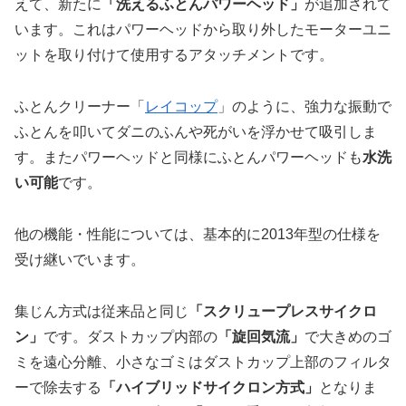
えて、新たに
「洗えるふとんパワーヘッド」
が追加されて
います。これはパワーヘッドから取り外したモーターユニ
ットを取り付けて使用するアタッチメントです。
ふとんクリーナー「
レイコップ
」のように、強力な振動で
ふとんを叩いてダニのふんや死がいを浮かせて吸引しま
す。またパワーヘッドと同様にふとんパワーヘッドも
水洗
い可能
です。
他の機能・性能については、基本的に2013年型の仕様を
受け継いでいます。
集じん方式は従来品と同じ
「スクリュープレスサイクロ
ン」
です。ダストカップ内部の
「旋回気流」
で大きめのゴ
ミを遠心分離、小さなゴミはダストカップ上部のフィルタ
ーで除去する
「ハイブリッドサイクロン方式」
となりま