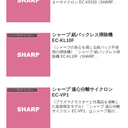
ターサイクロン EC-VX310（SHARP
PLASMACLUSTER CYCLONE EC-
VX310）」はシャープ製のサイクロンク
リーナーです。「ハイブリッドサ...
シャープ 紙パックレス掃除機
シャープのサイクロン掃除機
EC-KL10F
《シャープの良心を感じる紙パック不使
用の掃除機》「シャープ 紙パックレス掃
除機 EC-KL10F（SHARP
KAMIPAKLESS SOUJIKI EC-KL10F）」
はフィルター式のキャニスター掃除機で
す（サイクロン掃除機ではありません...
シャープ 遠心分離サイクロン
シャープのサイクロン掃除機
EC-VP1
《プラズマクラスターと付属品を省略し
た販路限定モデル》「シャープ 遠心分離
サイクロン EC-VP1」はシャープ製のサ
イクロン掃除機です。2013年発売の
「EC-PX210」をベースに「プラズマクラ
スター」や「付属品」の一部を省略して