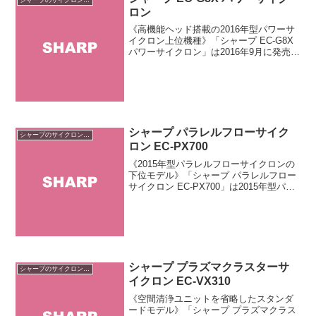
ロン
《高機能ヘッド搭載の2016年型パワーサ
イクロン上位機種》「シャープ EC-G8X
パワーサイクロン」は2016年9月に発売さ
れた「POWER CYCLONE」シリーズの
上位機種です。壁際吸引と拭き掃除を強
化した「極細ループから拭きワイド自...
シャープ パラレルフローサイク
シャープのサイクロン掃除機
ロン EC-PX700
《2015年型パラレルフローサイクロンの
下位モデル》「シャープ パラレルフロー
サイクロン EC-PX700」は2015年型パラ
レルフローサイクロンの下位モデルで
す。上位機種と同じフィルターレス式の
集じん方式を搭載。微細なハウスダスト
を99....
シャープ プラズマクラスターサ
シャープのサイクロン掃除機
イクロン EC-VX310
《空間清浄ユニットを省略したスタンダ
ードモデル》「シャープ プラズマクラス