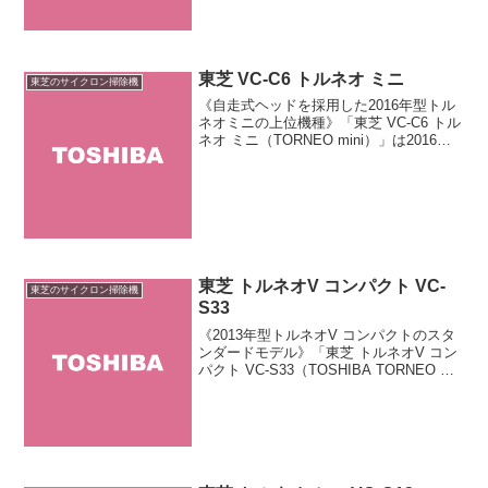
東芝 VC-C6 トルネオ ミニ
東芝のサイクロン掃除機
《自走式ヘッドを採用した2016年型トル
ネオミニの上位機種》「東芝 VC-C6 トル
ネオ ミニ（TORNEO mini）」は2016年
12月に発売された「トルネオミニ」シリ
ーズの上位機種です。モーター駆動の
「自走式カーボンヘッド」を採用。軽...
東芝 トルネオV コンパクト VC-
東芝のサイクロン掃除機
S33
《2013年型トルネオV コンパクトのスタ
ンダードモデル》「東芝 トルネオV コン
パクト VC-S33（TOSHIBA TORNEO V
compact VC-S33）」は軽量サイクロン掃
除機「トルネオV コンパクト」シリーズ
のスタンダード...