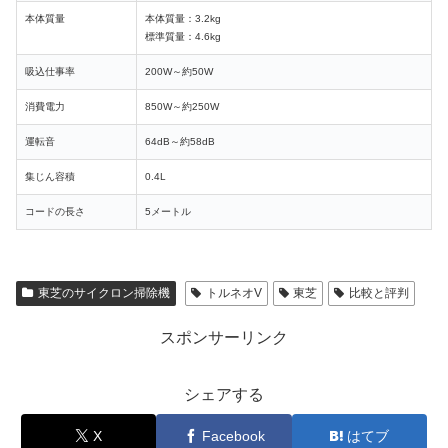
本体質量
本体質量：3.2kg
標準質量：4.6kg
吸込仕事率
200W～約50W
消費電力
850W～約250W
運転音
64dB～約58dB
集じん容積
0.4L
コードの長さ
5メートル
東芝のサイクロン掃除機
トルネオV
東芝
比較と評判
スポンサーリンク
シェアする
X
Facebook
はてブ