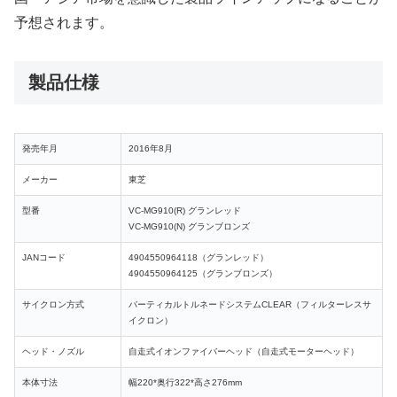
予想されます。
製品仕様
発売年月
2016年8月
メーカー
東芝
型番
VC-MG910(R) グランレッド
VC-MG910(N) グランブロンズ
JANコード
4904550964118（グランレッド）
4904550964125（グランブロンズ）
サイクロン方式
バーティカルトルネードシステムCLEAR（フィルターレスサ
イクロン）
ヘッド・ノズル
自走式イオンファイバーヘッド（自走式モーターヘッド）
本体寸法
幅220*奥行322*高さ276mm