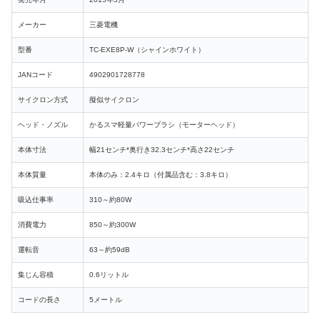
メーカー
三菱電機
型番
TC-EXE8P-W（シャインホワイト）
JANコード
4902901728778
サイクロン方式
擬似サイクロン
ヘッド・ノズル
かるスマ軽量パワーブラシ（モーターヘッド）
本体寸法
幅21センチ*奥行き32.3センチ*高さ22センチ
本体質量
本体のみ：2.4キロ（付属品含む：3.8キロ）
吸込仕事率
310～約80W
消費電力
850～約300W
運転音
63～約59dB
集じん容積
0.6リットル
コードの長さ
5メートル