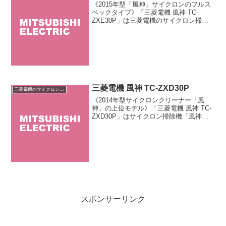
《2015年型「風神」サイクロンのフルス
ペックタイプ》「三菱電機 風神 TC-
ZXE30P」は三菱電機のサイクロン掃除
機「風神」のフルスペックタイプです。
排気でゴミを吹き飛ばす「エアブロー機
能」、ゴミの量がひと目で分かる「ゴミ
量確認LED」...
三菱電機 風神 TC-ZXD30P
三菱電機のサイクロン掃除機
《2014年型サイクロンクリーナー「風
神」の上位モデル》「三菱電機 風神 TC-
ZXD30P」はサイクロン掃除機「風神」
シリーズの上位モデルです。2つの吸込口
を持つ「Wクリーン自走式パワーブラ
シ」とフィルターレスでお手入れが簡単
な「風神サイ...
スポンサーリンク