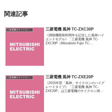
関連記事
三菱電機 風神 TC-ZXC30P
三菱電機のサイクロン掃除機
《掃除機開発80周年を記念した風神ハイ
エンドモデル》「三菱電機 風神 TC-
ZXC30P（Mitsubishi Fujin TC-
ZXC30P）」は三菱電機が販売するサイ
クロン式掃除機のハイエンドモデルで
す。ダストカップのフィルターを排除
し...
三菱電機 風神 TC-ZXE20P
三菱電機のサイクロン掃除機
《2015年型「風神」サイクロンのハイグ
レードタイプ》「三菱電機 風神 TC-
ZXE20P」は三菱電機のサイクロン掃除
機「風神」のハイグレードタイプです。
基本性能は上位モデルと同等ですが「エ
アブロー機能」「ゴミ量確認LED」「カ
ロナビ」を省...