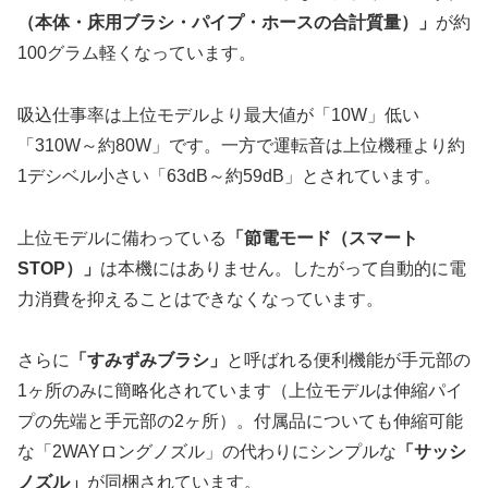
（本体・床用ブラシ・パイプ・ホースの合計質量）」
が約
100グラム軽くなっています。
吸込仕事率は上位モデルより最大値が「10W」低い
「310W～約80W」です。一方で運転音は上位機種より約
1デシベル小さい「63dB～約59dB」とされています。
上位モデルに備わっている
「節電モード（スマート
STOP）」
は本機にはありません。したがって自動的に電
力消費を抑えることはできなくなっています。
さらに
「すみずみブラシ」
と呼ばれる便利機能が手元部の
1ヶ所のみに簡略化されています（上位モデルは伸縮パイ
プの先端と手元部の2ヶ所）。付属品についても伸縮可能
な「2WAYロングノズル」の代わりにシンプルな
「サッシ
ノズル」
が同梱されています。