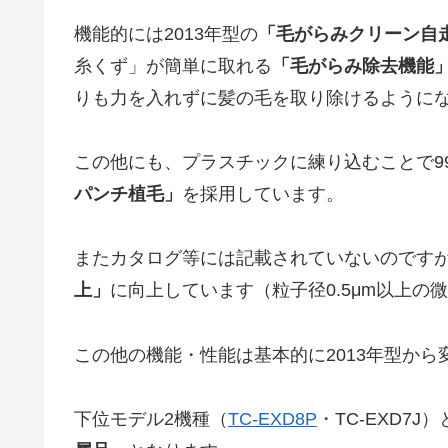
機能的には2013年型の
「毛がらみクリーン自
糸くず」が簡単に取れる
「毛がらみ除去機能
りも力を入れずに髪の毛を取り除けるように
この他にも、プラスチックに練り込むことで9
パンチ植毛」
を採用しています。
またカタログ等には記載されていないのです
上」
に向上しています（粒子径0.5μm以上の
この他の機能・性能は基本的に2013年型から
下位モデル2機種（
TC-EXD8P
・TC-EXD7