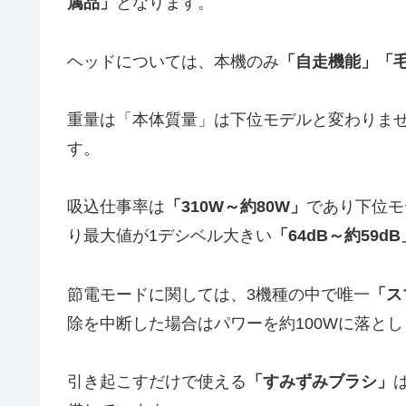
属品」
となります。
ヘッドについては、本機のみ
「自走機能」「
重量は「本体質量」は下位モデルと変わりま
す。
吸込仕事率は
「310W～約80W」
であり下位モ
り最大値が1デシベル大きい
「64dB～約59dB
節電モードに関しては、3機種の中で唯一
「ス
除を中断した場合はパワーを約100Wに落と
引き起こすだけで使える
「すみずみブラシ」