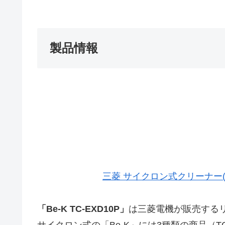
製品情報
三菱 サイクロン式クリーナー(自走
「Be-K TC-EXD10P」
は三菱電機が販売する
サイクロン式の「Be-K」には3種類の商品（TC-