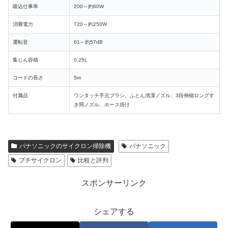
吸込仕事率
200～約60W
消費電力
720～約250W
運転音
61～約57dB
集じん容積
0.25L
コードの長さ
5m
付属品
ワンタッチ手元ブラシ、ふとん清潔ノズル、3段伸縮ロングす
き間ノズル、ホース掛け
パナソニックのサイクロン掃除機
パナソニック
プチサイクロン
比較と評判
スポンサーリンク
シェアする