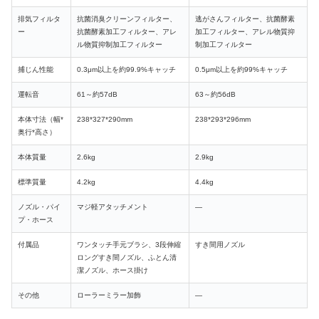
排気フィルタ
抗菌消臭クリーンフィルター、
逃がさんフィルター、抗菌酵素
ー
抗菌酵素加工フィルター、アレ
加工フィルター、アレル物質抑
ル物質抑制加工フィルター
制加工フィルター
捕じん性能
0.3μm以上を約99.9%キャッチ
0.5μm以上を約99%キャッチ
運転音
61～約57dB
63～約56dB
本体寸法（幅*
238*327*290mm
238*293*296mm
奥行*高さ）
本体質量
2.6kg
2.9kg
標準質量
4.2kg
4.4kg
ノズル・パイ
マジ軽アタッチメント
―
プ・ホース
付属品
ワンタッチ手元ブラシ、3段伸縮
すき間用ノズル
ロングすき間ノズル、ふとん清
潔ノズル、ホース掛け
その他
ローラーミラー加飾
―