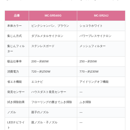
品番
MC-SR540G
MC-SR24J
本体カラー
ピンクシャンパン、ブラウン
ショコラホワイト
集じん方式
ダブルメタルサイクロン
パワープレスサイクロン
集じんフィル
ステンレスガード
メッシュフィルター
ター
吸込仕事率
200～約60W
250～約50W
消費電力
720～約250W
770～約230W
省エネ機能
エコナビ
アイドリングオフ機能
発見センサー
ハウスダスト発見センサー
―
拭き掃除効果
フローリングの菌までふき掃除
ふき掃除
ノズル
親子のノズル
―
LEDナビライ
親ノズル・子ノズル
―
ト