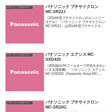
パナソニック プチサイクロン
パナソニックのサイクロン掃除機
MC-SR22J
《2014年型プチサイクロンのエントリー
モデル》「パナソニック プチサイクロン
MC-SR22J」は2014年型プチサイクロン
シリーズの下位機種です。従来品と比べ
て約10％の軽量化を実現した「新小型軽
量パワーノズル」を搭載。浮遊するハウ
スダ...
パナソニック エアシス MC-
パナソニックのサイクロン掃除機
SXD420
《高性能ULPAフィルターで空気をきれい
にする掃除機》「パナソニック エアシス
MC-SXD420（Panasonic Airsis MC-
SXD420）」はパナソニックが販売する紙
パック不要のサイクロン掃除機です。複
数の高性能フィルターで...
パナソニック プチサイクロン
パナソニックのサイクロン掃除機
MC-SR20G