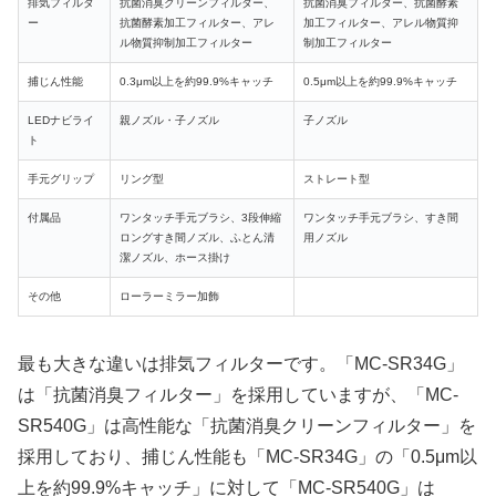
排気フィルタ
抗菌消臭クリーンフィルター、
抗菌消臭フィルター、抗菌酵素
ー
抗菌酵素加工フィルター、アレ
加工フィルター、アレル物質抑
ル物質抑制加工フィルター
制加工フィルター
捕じん性能
0.3μm以上を約99.9%キャッチ
0.5μm以上を約99.9%キャッチ
LEDナビライ
親ノズル・子ノズル
子ノズル
ト
手元グリップ
リング型
ストレート型
付属品
ワンタッチ手元ブラシ、3段伸縮
ワンタッチ手元ブラシ、すき間
ロングすき間ノズル、ふとん清
用ノズル
潔ノズル、ホース掛け
その他
ローラーミラー加飾
最も大きな違いは排気フィルターです。「MC-SR34G」
は「抗菌消臭フィルター」を採用していますが、「MC-
SR540G」は高性能な「抗菌消臭クリーンフィルター」を
採用しており、捕じん性能も「MC-SR34G」の「0.5μm以
上を約99.9%キャッチ」に対して「MC-SR540G」は