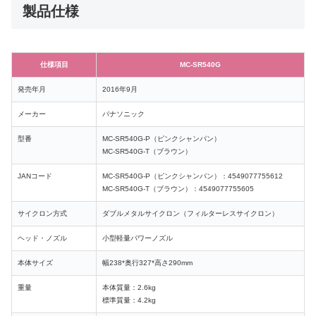
製品仕様
仕様項目
MC-SR540G
発売年月
2016年9月
メーカー
パナソニック
型番
MC-SR540G-P（ピンクシャンパン）
MC-SR540G-T（ブラウン）
JANコード
MC-SR540G-P（ピンクシャンパン）：4549077755612
MC-SR540G-T（ブラウン）：4549077755605
サイクロン方式
ダブルメタルサイクロン（フィルターレスサイクロン）
ヘッド・ノズル
小型軽量パワーノズル
本体サイズ
幅238*奥行327*高さ290mm
重量
本体質量：2.6kg
標準質量：4.2kg