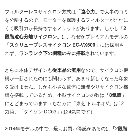
フィルターレスサイクロン方式は
「遠心力」
で大半のゴミ
を分離するので、モーターを保護するフィルターが汚れに
くく吸引力が長持ちするメリットがあります。しかし
「2
段階遠心分離サイクロン」
は、なぜかプレミアムモデルの
「スクリュープレスサイクロン EC-VX600」
には採用さ
れず、
ワンランク下の機種のみに搭載
されています。
さらに本体デザインも
従来品の流用
なので、サイクロン機
構が一新されたのにも関わらず、あまり新しくなった印象
を受けません。しかも小さな筐体に無理やりサイクロン機
構を搭載しているため、小型サイクロンの数は
「8気筒」
にとどまっています（ちなみに「東芝 トルネオV」は12
気筒、「ダイソン DC63」は24気筒です）
2014年モデルの中で、最もお買い得感があるのは
「2段階