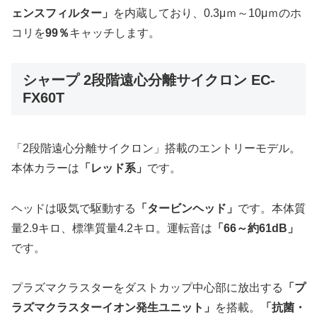
ェンスフィルター」
を内蔵しており、0.3μｍ～10μｍのホ
コリを
99％
キャッチします。
シャープ 2段階遠心分離サイクロン EC-
FX60T
「2段階遠心分離サイクロン」搭載のエントリーモデル。
本体カラーは
「レッド系」
です。
ヘッドは吸気で駆動する
「タービンヘッド」
です。本体質
量2.9キロ、標準質量4.2キロ。運転音は
「66～約61dB」
です。
プラズマクラスターをダストカップ中心部に放出する
「プ
ラズマクラスターイオン発生ユニット」
を搭載。
「抗菌・