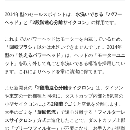
2014年型のセールスポイントは、
水洗いできる「パワー
ヘッド」
と
「2段階遠心分離サイクロン」
の採用です。
これまでのパワーヘッドはモーターを内蔵しているため、
「回転ブラシ」
以外は水洗いできませんでした。2014年
型の
「洗えるパワーヘッド」
は、ヘッドの
「モーターユニ
ット」
を取り外して丸ごと水洗いできる構造を採用してい
ます。これによりヘッドを常に清潔に保てます。
また新開発の
「2段階遠心分離サイクロン」
は、ダイソン
や東芝の一部機種と同様に、ダストカップ内部と8気筒の
小型サイクロンによる
2段階
でゴミと空気を分離します。
大半のゴミを
「旋回気流」
で遠心分離する
「フィルターレ
スサイクロン」
方式に進化したことで、ダストカップ上部
の
「プリーツフィルター」
が不要になり、お手入れが簡単