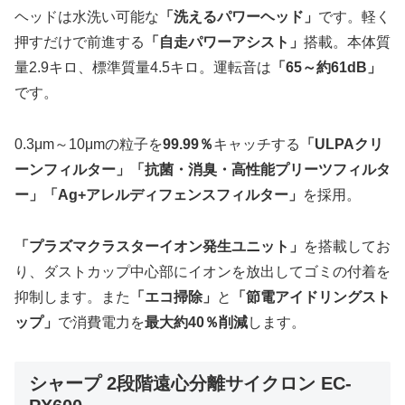
ヘッドは水洗い可能な
「洗えるパワーヘッド」
です。軽く
押すだけで前進する
「自走パワーアシスト」
搭載。本体質
量2.9キロ、標準質量4.5キロ。運転音は
「65～約61dB」
です。
0.3μm～10μmの粒子を
99.99％
キャッチする
「ULPAクリ
ーンフィルター」「抗菌・消臭・高性能プリーツフィルタ
ー」「Ag+アレルディフェンスフィルター」
を採用。
「プラズマクラスターイオン発生ユニット」
を搭載してお
り、ダストカップ中心部にイオンを放出してゴミの付着を
抑制します。また
「エコ掃除」
と
「節電アイドリングスト
ップ」
で消費電力を
最大約40％削減
します。
シャープ 2段階遠心分離サイクロン EC-