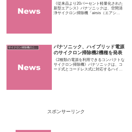
《従来品より20パーセント軽量化された
新型エアシス》パナソニックは、空間清
浄サイクロン掃除機「airsis（エアシ
ス）」の2014年モデル「エアシス MC-
SXD430」を発表しました。最大の特長は
従来品より約20パーセント軽いコンパク
トボ...
パナソニック、ハイブリッド電源
サイクロン掃除機のニュース
のサイクロン掃除機2機種を発表
《2種類の電源を利用できるコンパクトな
サイクロン掃除機》パナソニックは、コ
ード式とコードレス式に対応するハイブ
リッド電源のサイクロン掃除機「MC-
HS」シリーズ2機種を発表しました。店
頭予想価格は「MC-HS700G」が108,000
円前後...
スポンサーリンク