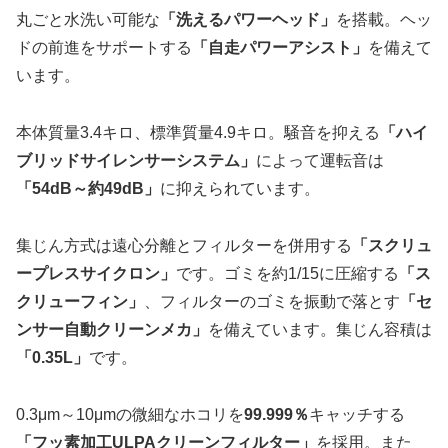
丸ごと水洗い可能な
「洗えるパワーヘッド」
を搭載。ヘッ
ドの前進をサポートする
「自走パワーアシスト」
を備えて
います。
本体質量3.4キロ、標準質量4.9キロ。騒音を抑える
「ハイ
ブリッドサイレンサーシステム」
によって運転音は
「54dB～約49dB」
に抑えられています。
集じん方式は遠心分離とフィルターを併用する
「スクリュ
ープレスサイクロン」
です。ゴミを約1/15に圧縮する
「ス
クリューフィン」
、フィルターのゴミを振動で落とす
「セ
ンサー自動クリーンメカ」
を備えています。集じん容積は
「0.35L」
です。
0.3μm～10μmの微細なホコリを
99.999％
キャッチする
「フッ素加工ULPAクリーンフィルター」
を採用。また