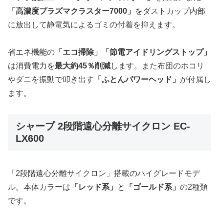
「高濃度プラズマクラスター7000」
をダストカップ内部
に放出して静電気によるゴミの付着を抑えます。
省エネ機能の
「エコ掃除」「節電アイドリングストップ」
は消費電力を
最大約45％削減
します。また布団のホコリ
やダニを振動で叩き出す
「ふとんパワーヘッド」
が付属し
ます。
シャープ 2段階遠心分離サイクロン EC-
LX600
「2段階遠心分離サイクロン」搭載のハイグレードモデ
ル。本体カラーは
「レッド系」
と
「ゴールド系」
の2種類
です。