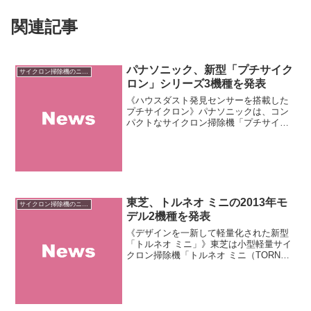
関連記事
パナソニック、新型「プチサイク
サイクロン掃除機のニュース
ロン」シリーズ3機種を発表
《ハウスダスト発見センサーを搭載した
プチサイクロン》パナソニックは、コン
パクトなサイクロン掃除機「プチサイク
ロン（MC-SR）」シリーズの新モデルを
発表しました。ラインナップは「MC-
SR31G」「MC-SR21J」「MC-SR21J-
CK...
東芝、トルネオ ミニの2013年モ
サイクロン掃除機のニュース
デル2機種を発表
《デザインを一新して軽量化された新型
「トルネオ ミニ」》東芝は小型軽量サイ
クロン掃除機「トルネオ ミニ（TORNEO
mini）」シリーズの2013年モデル2機種を
発表しました。新型トルネオミニシリー
ズ最大の特長は、従来機種（VC-C12）...