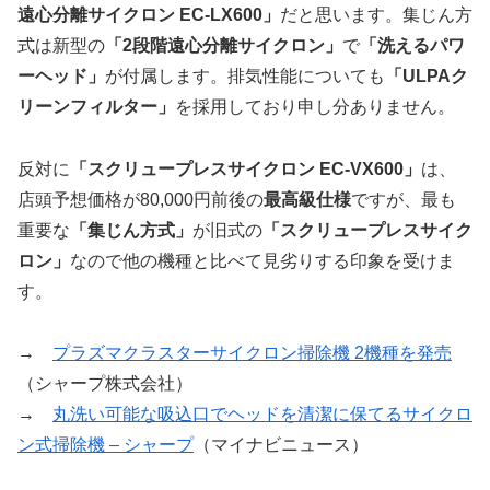
遠心分離サイクロン EC-LX600」
だと思います。集じん方
式は新型の
「2段階遠心分離サイクロン」
で
「洗えるパワ
ーヘッド」
が付属します。排気性能についても
「ULPAク
リーンフィルター」
を採用しており申し分ありません。
反対に
「スクリュープレスサイクロン EC-VX600」
は、
店頭予想価格が80,000円前後の
最高級仕様
ですが、最も
重要な
「集じん方式」
が旧式の
「スクリュープレスサイク
ロン」
なので他の機種と比べて見劣りする印象を受けま
す。
→
プラズマクラスターサイクロン掃除機 2機種を発売
（シャープ株式会社）
→
丸洗い可能な吸込口でヘッドを清潔に保てるサイクロ
ン式掃除機 – シャープ
（マイナビニュース）