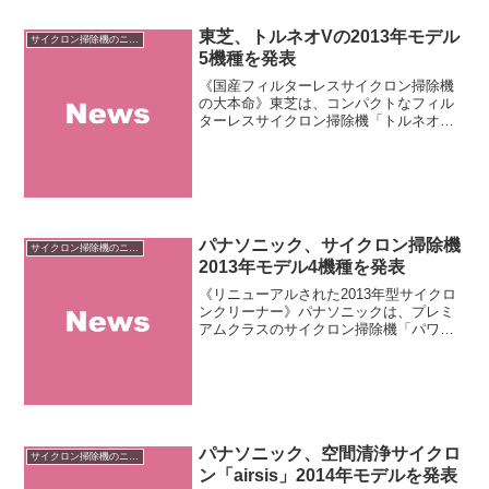
東芝、トルネオVの2013年モデル
サイクロン掃除機のニュース
5機種を発表
《国産フィルターレスサイクロン掃除機
の大本命》東芝は、コンパクトなフィル
ターレスサイクロン掃除機「トルネオ
V（TORNEO V）」シリーズの2013年モ
デル5機種を発表しました。新型トルネオ
Vシリーズ最大の特徴は、ダストボックス
に加えて12...
パナソニック、サイクロン掃除機
サイクロン掃除機のニュース
2013年モデル4機種を発表
《リニューアルされた2013年型サイクロ
ンクリーナー》パナソニックは、プレミ
アムクラスのサイクロン掃除機「パワー
プレスサイクロン MC-SS330G」、スタ
ンダードクラスの「ツインサイクロン」
シリーズ（MC-SK14G・MC-SK14A・
M...
パナソニック、空間清浄サイクロ
サイクロン掃除機のニュース
ン「airsis」2014年モデルを発表