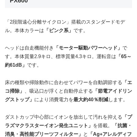
PX600
「2段階遠心分離サイクロン」搭載のスタンダードモデ
ル。本体カラーは
「ピンク系」
です。
ヘッドは自走機能付き
「モーター駆動パワーヘッド」
で
す。本体質量2.9キロ、標準質量4.3キロ。運転音は
「65～
約61dB」
です。
床の種類や掃除動作に合わせてパワーを自動調節する
「エ
コ掃除」
、吸込口が浮くと自動停止する
「節電アイドリン
グストップ」
により消費電力を
最大約40％削減
します。
ダストカップ中心部にイオンを放出して汚れを抑える
「プ
ラズマクラスターイオン発生ユニット」
を搭載。
「抗菌・
消臭・高性能プリーツフィルター」
と
「Ag+アレルディフ