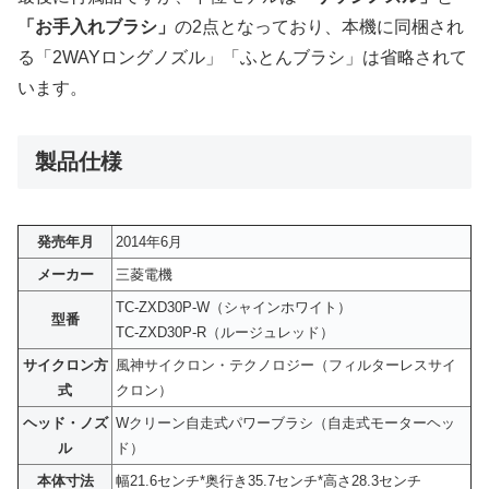
「お手入れブラシ」
の2点となっており、本機に同梱され
る「2WAYロングノズル」「ふとんブラシ」は省略されて
います。
製品仕様
発売年月
2014年6月
メーカー
三菱電機
TC-ZXD30P-W（シャインホワイト）
型番
TC-ZXD30P-R（ルージュレッド）
サイクロン方
風神サイクロン・テクノロジー（フィルターレスサイ
式
クロン）
ヘッド・ノズ
Wクリーン自走式パワーブラシ（自走式モーターヘッ
ル
ド）
本体寸法
幅21.6センチ*奥行き35.7センチ*高さ28.3センチ