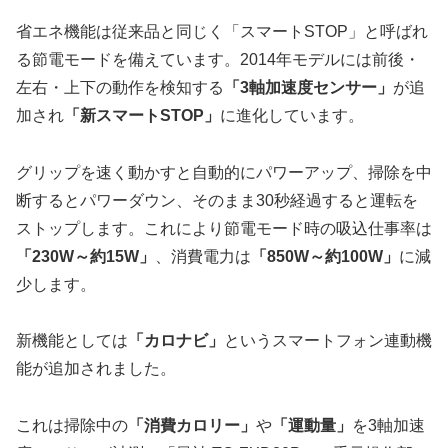
省エネ機能は従来品と同じく「スマートSTOP」と呼ばれ
る節電モードを備えています。2014年モデルには前後・
左右・上下の動作を検知する
「3軸加速度センサー」
が追
加され
「新スマートSTOP」
に進化しています。
グリップを速く動かすと自動的にパワーアップ、掃除を中
断するとパワーダウン、そのまま30秒経過すると運転を
ストップします。これにより節電モード時の吸込仕事率は
「230W～約15W」
、消費電力は
「850W～約100W」
に減
少します。
新機能としては
「カロナビ」
というスマートフォン連動機
能が追加されました。
これは掃除中の
「消費カロリー」
や
「運動量」
を3軸加速