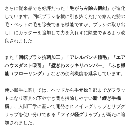
さらに従来品でも好評だった
「毛がらみ除去機能」
が進化
しています。回転ブラシを横に引き抜くだけで絡んだ髪の
毛・ペットの毛を除去できる機能ですが、ブラシの取り出
し口にカッターを追加して力を入れずに除去できるよう改
良されました。
また
「回転ブラシ抗菌加工」「アレルパンチ植毛」「エア
ハウスダスト吸引」「壁ぎわスッキリバンパー」「ふき機
能（フローリング）」
などの便利機能を継承しています。
使い勝手に関しては、ヘッドから手元操作部までがフラッ
トになり家具の下やすき間も掃除しやすい
新「継ぎ手機
構」
、人間工学に基いて開発されメイングリップとサブグ
リップを使い分けできる
「フィジ軽グリップ」
が新たに追
加されました。