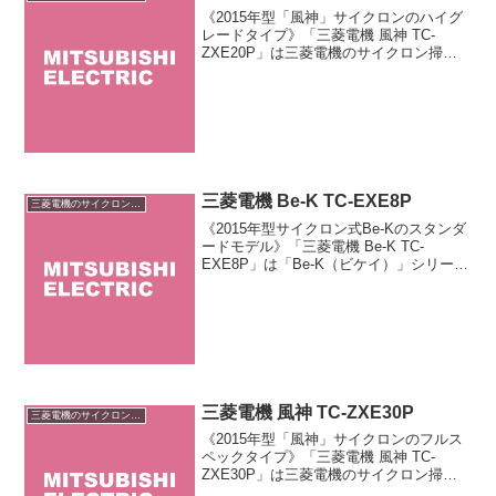
《2015年型「風神」サイクロンのハイグ
レードタイプ》「三菱電機 風神 TC-
ZXE20P」は三菱電機のサイクロン掃除
機「風神」のハイグレードタイプです。
基本性能は上位モデルと同等ですが「エ
アブロー機能」「ゴミ量確認LED」「カ
ロナビ」を省...
三菱電機 Be-K TC-EXE8P
三菱電機のサイクロン掃除機
《2015年型サイクロン式Be-Kのスタンダ
ードモデル》「三菱電機 Be-K TC-
EXE8P」は「Be-K（ビケイ）」シリーズ
のサイクロン式中位モデルです。マイナ
ーチェンジ品ですが2014年型と比べて吸
込仕事率が若干向上しています。ヘッ
ド...
三菱電機 風神 TC-ZXE30P
三菱電機のサイクロン掃除機
《2015年型「風神」サイクロンのフルス
ペックタイプ》「三菱電機 風神 TC-
ZXE30P」は三菱電機のサイクロン掃除
機「風神」のフルスペックタイプです。