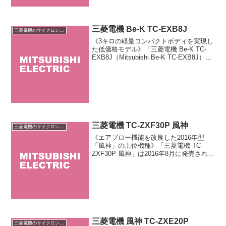
三菱電機 Be-K TC-EXB8J
三菱電機のサイクロン掃除機
《3キロの軽量コンパクトボディを実現し
た低価格モデル》「三菱電機 Be-K TC-
EXB8J（Mitsubishi Be-K TC-EXB8J）」
は三菱電機が販売する低価格シリーズ
「Be-K（ビケイ）」のサイクロン式掃除
機です。小型軽量ボデ...
三菱電機 TC-ZXF30P 風神
三菱電機のサイクロン掃除機
《エアブロー機能を改良した2016年型
「風神」の上位機種》「三菱電機 TC-
ZXF30P 風神」は2016年8月に発売された
「風神」シリーズの上位機種です。風で
ゴミを吹き飛ばす「エアブロー機能」に
対応した付属品を改良。「エアブローノ
ズル」は...
三菱電機 風神 TC-ZXE20P
三菱電機のサイクロン掃除機