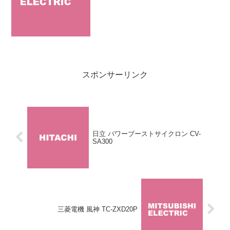
排気でゴミを吹き飛ばす「エアブロー機
能」、ゴミの量がひと目で分かる「ゴミ
量確認LED」...
スポンサーリンク
日立 パワーブーストサイクロン CV-
SA300
三菱電機 風神 TC-ZXD20P