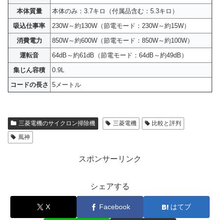
本体質量
本体のみ：3.7キロ（付属品含む：5.3キロ）
吸込仕事率
230W～約130W（節電モード：230W～約15W）
消費電力
850W～約600W（節電モード：850W～約100W）
運転音
64dB～約61dB（節電モード：64dB～約49dB）
集じん容積
0.9L
コードの長さ
5メートル
三菱電機のサイクロン掃除機
三菱電機
比較と評判
風神
スポンサーリンク
シェアする
X
Facebook
はてブ