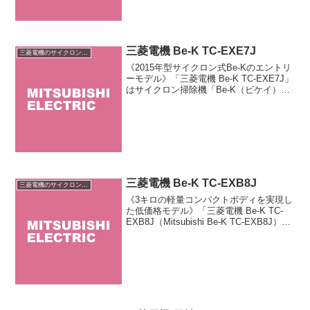
三菱電機 Be-K TC-EXE7J
三菱電機のサイクロン掃除機
《2015年型サイクロン式Be-Kのエントリ
ーモデル》「三菱電機 Be-K TC-EXE7J」
はサイクロン掃除機「Be-K（ビケイ）」
シリーズのエントリーモデルです。基本
的には旧モデルのマイナーチェンジ品で
すが、吸込仕事率がわずかに向上して...
三菱電機 Be-K TC-EXB8J
三菱電機のサイクロン掃除機
《3キロの軽量コンパクトボディを実現し
た低価格モデル》「三菱電機 Be-K TC-
EXB8J（Mitsubishi Be-K TC-EXB8J）」
は三菱電機が販売する低価格シリーズ
「Be-K（ビケイ）」のサイクロン式掃除
機です。小型軽量ボデ...