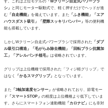
す。これは上位モデルの
「Wクリーン自走式パワーブラ
シ」
と同じモーター駆動式で、軽く押すだけでヘッドが進
む
「自走機能」
を備えています。また
「ふき機能」「エア
ハウスダスト吸引」「壁際スッキリバンパー」
等の便利機
能も搭載しています。
しかしWクリーン自走式パワーブラシで採用された
「ダブ
ル吸引口構造」「毛がらみ除去機能」「回転ブラシ抗菌加
工」「アレルパンチ植毛」
は省略されています。
グリップは上位機種で採用された「フィジ軽グリップ」で
はなく
「かるスマグリップ」
となっています。
また
「3軸加速度センサー」
が省略されており、節電モー
ド
「スマートSTOP」
の精度は上位機種より低下していま
す。さらにスマートフォン連動機能
「カロナビ」
にも非対