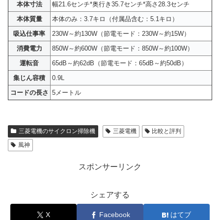
本体寸法
幅21.6センチ*奥行き35.7センチ*高さ28.3センチ
本体質量
本体のみ：3.7キロ（付属品含む：5.1キロ）
吸込仕事率
230W～約130W（節電モード：230W～約15W）
消費電力
850W～約600W（節電モード：850W～約100W）
運転音
65dB～約62dB（節電モード：65dB～約50dB）
集じん容積
0.9L
コードの長さ
5メートル
三菱電機のサイクロン掃除機
三菱電機
比較と評判
風神
スポンサーリンク
シェアする
X
Facebook
はてブ