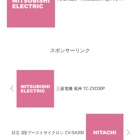
ZXC20P）」は三菱電機のサイクロン式
掃除機「風神」のスタンダードモデルで
す。吸引力が長続きする「風神サ...
スポンサーリンク
三菱電機 風神 TC-ZXD30P
日立 2段ブーストサイクロン CV-SA200