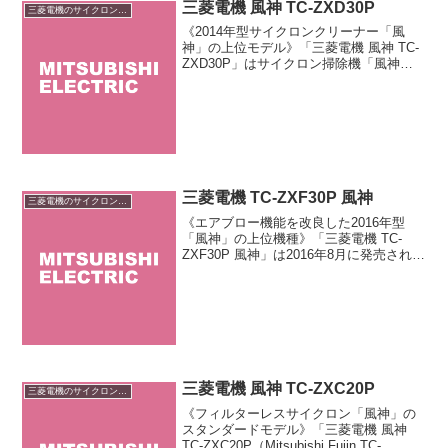
三菱電機 風神 TC-ZXD30P
三菱電機のサイクロン掃除機
《2014年型サイクロンクリーナー「風
神」の上位モデル》「三菱電機 風神 TC-
ZXD30P」はサイクロン掃除機「風神」
シリーズの上位モデルです。2つの吸込口
を持つ「Wクリーン自走式パワーブラ
シ」とフィルターレスでお手入れが簡単
な「風神サイ...
三菱電機 TC-ZXF30P 風神
三菱電機のサイクロン掃除機
《エアブロー機能を改良した2016年型
「風神」の上位機種》「三菱電機 TC-
ZXF30P 風神」は2016年8月に発売された
「風神」シリーズの上位機種です。風で
ゴミを吹き飛ばす「エアブロー機能」に
対応した付属品を改良。「エアブローノ
ズル」は...
三菱電機 風神 TC-ZXC20P
三菱電機のサイクロン掃除機
《フィルターレスサイクロン「風神」の
スタンダードモデル》「三菱電機 風神
TC-ZXC20P（Mitsubishi Fujin TC-