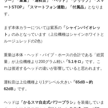
ラー」「重量」「運転音」「ヘッド」「グリップ」「スマ
ートSTOP」「スマートフォン連動」「付属品」
となりま
す。
まず本体カラーについては紫系の
「シャインバイオレッ
ト」
のみとなっています（上位機種はシャインホワイトと
ルージュレッドの2色）
重量は本体・ヘッド・パイプ・ホースの合計である「総質
量」が上位機種より200グラム軽い
「5.1キロ」
です。こ
れは後述するヘッドの違いが影響していると思われます。
運転音は上位機種より1デシベル大きい
「65dB～約
62dB」
です。
ヘッドは
「かるスマ自走式パワーブラシ」
を装備していま