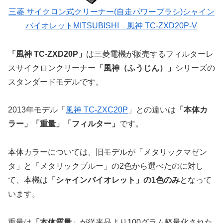
三菱 サイクロン式クリーナー(自走パワーブラシ)シャイン
バイオレットMITSUBISHI 風神 TC-ZXD20P-V
「風神 TC-ZXD20P」
は三菱電機が販売するフィルターレ
スサイクロンクリーナー
「風神（ふうじん）」
シリーズの
スタンダードモデルです。
2013年モデル「
風神 TC-ZXC20P
」との違いは
「本体カ
ラー」「重量」「フィルター」
です。
本体カラーについては、旧モデルが「メタリックマゼン
タ」と「メタリックブルー」の2色から選べたのに対し
て、本機は
「シャインバイオレット」の1色のみ
となって
います。
重量は
「本体質量」
が従来品より100グラム軽量化された