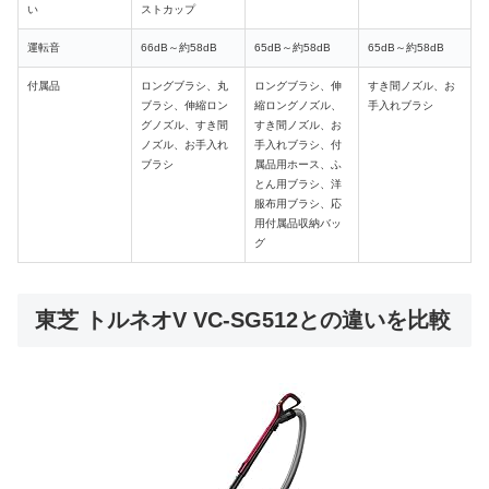
い
ストカップ
運転音
66dB～約58dB
65dB
～約58dB
65dB
～約58dB
付属品
ロングブラシ、
丸
ロングブラシ、伸
すき間ノズル、お
ブラシ
、伸縮ロン
縮ロングノズル、
手入れブラシ
グノズル、すき間
すき間ノズル、お
ノズル、お手入れ
手入れブラシ、
付
ブラシ
属品用ホース、ふ
とん用ブラシ、洋
服布用ブラシ、応
用付属品収納バッ
グ
東芝 トルネオV VC-SG512との違いを比較