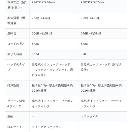
本体寸法（幅*
224*312*274mm
220*322*267mm
奥行*高さ）
本体質量（標
2.9kg（4.4kg）
3.2kg（4.7kg）
準質量）
運転音
66dB～約58dB
64dB
～約58dB
コードの長さ
5.0m
5.0m
集じん容積
0.25L
0.4L
ヘッドのタイ
自走式イオンカーボンヘッド
自走式カーボンヘッド（床ピタ
プ
（
マイナスイオンプレート
、床
設計）
ピタ設計）
排気性能
粒子径0.5μm以上の微細塵を約
粒子径0.5μm以上の微細塵を約
99.9%捕塵
99.9%捕塵
クリーン排気
排気清浄フィルター、フラボノ
排気清浄フィルター、
ゼオライ
&フィルター
イドフィルター
トフィルター
車輪
－
ソフトタイヤ
LEDライト
ワイドピカッとブラシ
－