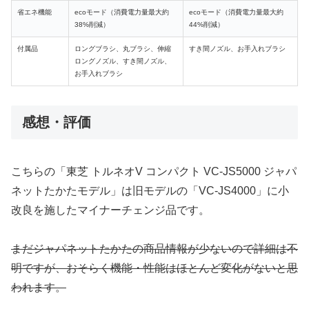
省エネ機能
ecoモード（消費電力量最大約
ecoモード（
消費電力量最大約
38%削減）
44%削減
）
付属品
ロングブラシ、丸ブラシ、伸縮
すき間ノズル、お手入れブラシ
ロングノズル
、すき間ノズル、
お手入れブラシ
感想・評価
こちらの「東芝 トルネオV コンパクト VC-JS5000 ジャパ
ネットたかたモデル」は旧モデルの「VC-JS4000」に小
改良を施したマイナーチェンジ品です。
まだジャパネットたかたの商品情報が少ないので詳細は不
明ですが、おそらく機能・性能はほとんど変化がないと思
われます。