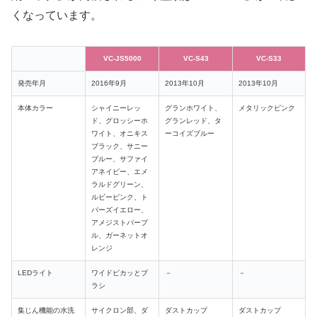
くなっています。
VC-JS5000
VC-S43
VC-S33
発売年月
2016年9月
2013年10月
2013年10月
本体カラー
シャイニーレッ
グランホワイト、
メタリックピンク
ド、グロッシーホ
グランレッド、タ
ワイト、オニキス
ーコイズブルー
ブラック、サニー
ブルー、サファイ
アネイビー、エメ
ラルドグリーン、
ルビーピンク、ト
パーズイエロー、
アメジストパープ
ル、ガーネットオ
レンジ
LEDライト
ワイドピカッとブ
－
－
ラシ
集じん機能の水洗
サイクロン部
、ダ
ダストカップ
ダストカップ