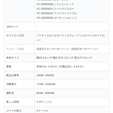
VC-JS5000(R) シャイニーレッド
VC-JS5000(Y) トパーズイエロー
VC-JS5000(V) アメジストパープル
VC-JS5000(D) ガーネットオレンジ
JANコード
-
サイクロン方式
バーティカルトルネードシステム（フィルターレスサイクロ
ン）
ヘッド・ノズル
自走式イオンカーボンヘッド（自走式モーターヘッド）
本体サイズ
幅22.4センチ*奥行き31.2センチ*高さ27.4センチ
重量
本体のみ: 2.9キロ（付属品含む: 4.4キロ）
吸込仕事率
180W～約50W
消費電力
770W～約300W
運転音
66dB～約58dB
集じん容積
0.25リットル
コードの長さ
5メートル