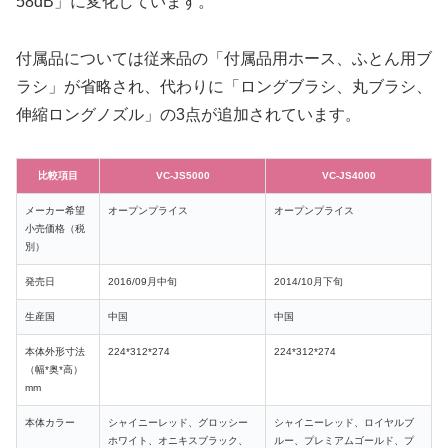
58dB」に変化しています。
付属品については従来品の「付属品用ホース、ふとん用ブ
ラシ」が省略され、代わりに「ロングブラシ、丸ブラシ、
伸縮ロングノズル」の3点が追加されています。
比較項目
VC-JS5000
VC-JS4000
メーカー希望
オープンプライス
オープンプライス
小売価格（税
別）
発売日
2016/09月中旬
2014/10月下旬
生産国
中国
中国
本体外形寸法
224*312*274
224*312*274
（幅*奥*高）
mm
本体カラー
シャイニーレッド、
グロッシー
シャイニーレッド、ロイヤルブ
ホワイト、オニキスブラック、
ルー、プレミアムゴールド、プ