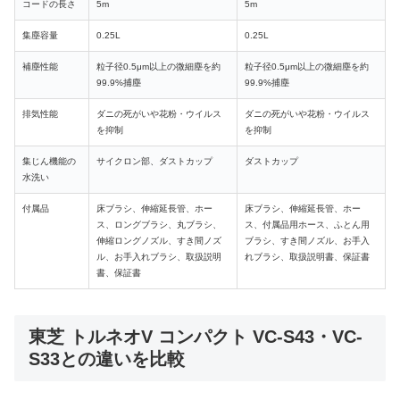
コードの長さ
5m
5m
集塵容量
0.25L
0.25L
補塵性能
粒子径0.5μm以上の微細塵を約
粒子径0.5μm以上の微細塵を約
99.9%捕塵
99.9%捕塵
排気性能
ダニの死がいや花粉・ウイルス
ダニの死がいや花粉・ウイルス
を抑制
を抑制
集じん機能の
サイクロン部
、ダストカップ
ダストカップ
水洗い
付属品
床ブラシ、伸縮延長管、ホー
床ブラシ、伸縮延長管、ホー
ス、
ロングブラシ、丸ブラシ、
ス、付属品用ホース、ふとん用
伸縮ロングノズル
、すき間ノズ
ブラシ、すき間ノズル、お手入
ル、お手入れブラシ、取扱説明
れブラシ、取扱説明書、保証書
書、保証書
東芝 トルネオV コンパクト VC-S43・VC-
S33との違いを比較