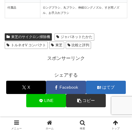
付属品
ロングブラシ、丸ブラシ、伸縮ロングノズル、すき間ノズ
ル、お手入れブラシ
東芝のサイクロン掃除機
ジャパネットたかた
トルネオV コンパクト
東芝
比較と評判
スポンサーリンク
シェアする
X
Facebook
はてブ
LINE
コピー
サイクロン掃除機ナビゲーターをフォローする
メニュー
ホーム
検索
トップ