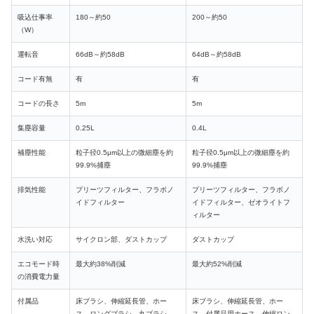
吸込仕事率
180～約50
200
～約50
（W）
運転音
66dB～約58dB
64dB
～約58dB
コード有無
有
有
コードの長さ
5m
5m
集塵容量
0.25L
0.4L
補塵性能
粒子径0.5μm以上の微細塵を約
粒子径0.5μm以上の微細塵を約
99.9%捕塵
99.9%捕塵
排気性能
プリーツフィルター、フラボノ
プリーツフィルター、フラボノ
イドフィルター
イドフィルター、
ゼオライトフ
ィルター
水洗い対応
サイクロン部
、ダストカップ
ダストカップ
エコモード時
最大約38%削減
最大約52%削減
の消費電力量
付属品
床ブラシ、伸縮延長管、ホー
床ブラシ、伸縮延長管、ホー
ス、ロングブラシ、
丸ブラシ
、
ス、
付属品用ホース
、伸縮ロン