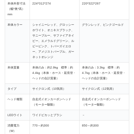
本体外形寸法
224*312*274
220*322*267
（幅*奥*高）
mm
本体カラー
シャイニーレッド、グロッシー
グランレッド、ピンクゴールド
ホワイト、オニキスブラック、
サニーブルー、サファイアネイ
ビー、エメラルドグリーン、ル
ビーピンク、トパーズイエロ
ー、アメジストパープル、ガー
ネットオレンジ
本体質量
本体のみ：約2.9kg 標準：約
本体のみ：3.3kg 標準：約
4.4kg（本体・ホース・延長管・
4.7kg（本体・ホース・延長管・
ヘッドの合計質量）
ヘッドの合計質量）
タイプ
サイクロン式（10気筒）
サイクロン式（12気筒）
ヘッド種類
自走式イオンカーボンヘッド
自走式イオンカーボンヘッド
（モーター駆動）
（モーター駆動）
LEDライト
ワイドピカッとブラシ
－
消費電力
770～約300
850
～約300
（W）