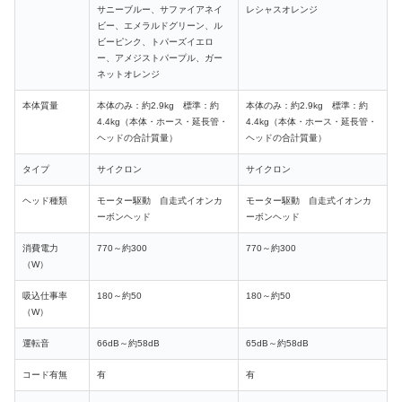
サニーブルー、サファイアネイ
レシャスオレンジ
ビー、エメラルドグリーン、ル
ビーピンク、トパーズイエロ
ー、アメジストパープル、ガー
ネットオレンジ
本体質量
本体のみ：約2.9kg 標準：約
本体のみ：約2.9kg 標準：約
4.4kg（本体・ホース・延長管・
4.4kg（本体・ホース・延長管・
ヘッドの合計質量）
ヘッドの合計質量）
タイプ
サイクロン
サイクロン
ヘッド種類
モーター駆動 自走式イオンカ
モーター駆動 自走式イオンカ
ーボンヘッド
ーボンヘッド
消費電力
770～約300
770～約300
（W）
吸込仕事率
180～約50
180～約50
（W）
運転音
66dB
～約58dB
65dB～約58dB
コード有無
有
有