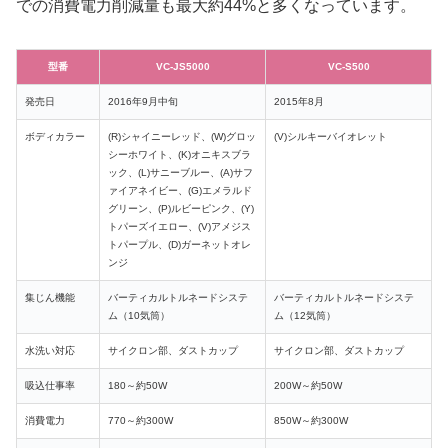
での消費電力削減量も最大約44%と多くなっています。
型番
VC-JS5000
VC-S500
発売日
2016年9月中旬
2015年8月
ボディカラー
(R)シャイニーレッド、(W)グロッ
(V)シルキーバイオレット
シーホワイト、(K)オニキスブラ
ック、(L)サニーブルー、(A)サフ
ァイアネイビー、(G)エメラルド
グリーン、(P)ルビーピンク、(Y)
トパーズイエロー、(V)アメジス
トパープル、(D)ガーネットオレ
ンジ
集じん機能
バーティカルトルネードシステ
バーティカルトルネードシステ
ム（10気筒）
ム
（12気筒）
水洗い対応
サイクロン部、ダストカップ
サイクロン部、ダストカップ
吸込仕事率
180～約50W
200W
～約50W
消費電力
770～約300W
850W
～約300W