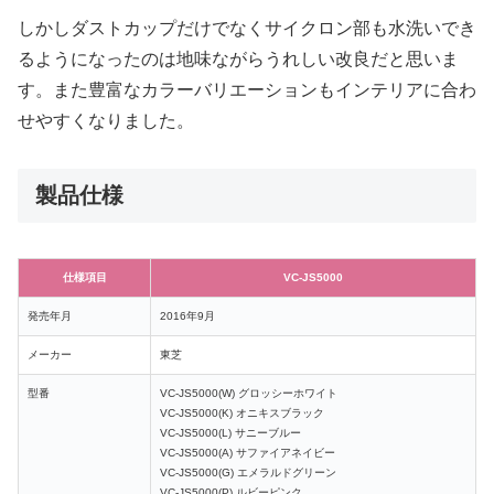
しかしダストカップだけでなくサイクロン部も水洗いでき
るようになったのは地味ながらうれしい改良だと思いま
す。また豊富なカラーバリエーションもインテリアに合わ
せやすくなりました。
製品仕様
仕様項目
VC-JS5000
発売年月
2016年9月
メーカー
東芝
型番
VC-JS5000(W) グロッシーホワイト
VC-JS5000(K) オニキスブラック
VC-JS5000(L) サニーブルー
VC-JS5000(A) サファイアネイビー
VC-JS5000(G) エメラルドグリーン
VC-JS5000(P) ルビーピンク