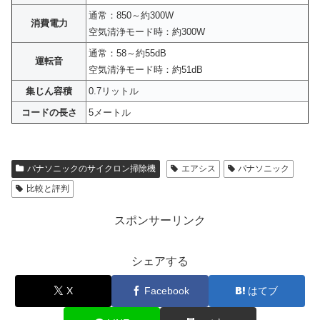
通常：850～約300W
消費電力
空気清浄モード時：約300W
通常：58～約55dB
運転音
空気清浄モード時：約51dB
集じん容積
0.7リットル
コードの長さ
5メートル
パナソニックのサイクロン掃除機
エアシス
パナソニック
比較と評判
スポンサーリンク
シェアする
X
Facebook
はてブ