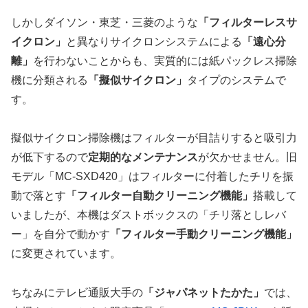
しかしダイソン・東芝・三菱のような
「フィルターレスサ
イクロン」
と異なりサイクロンシステムによる
「遠心分
離」
を行わないことからも、実質的には紙パックレス掃除
機に分類される
「擬似サイクロン」
タイプのシステムで
す。
擬似サイクロン掃除機はフィルターが目詰りすると吸引力
が低下するので
定期的なメンテナンス
が欠かせません。旧
モデル「MC-SXD420」はフィルターに付着したチリを振
動で落とす
「フィルター自動クリーニング機能」
搭載して
いましたが、本機はダストボックスの「チリ落としレバ
ー」を自分で動かす
「フィルター手動クリーニング機能」
に変更されています。
ちなみにテレビ通販大手の
「ジャパネットたかた」
では、