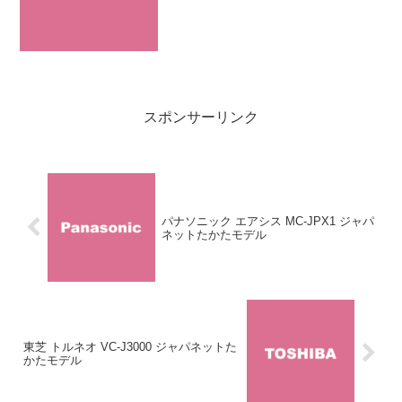
Cyclone MC-SR31G）」は小型サイクロ
ン掃除機「プチサイクロン」シリーズの
上位モデル（2013...
スポンサーリンク
パナソニック エアシス MC-JPX1 ジャパ
ネットたかたモデル
東芝 トルネオ VC-J3000 ジャパネットた
かたモデル