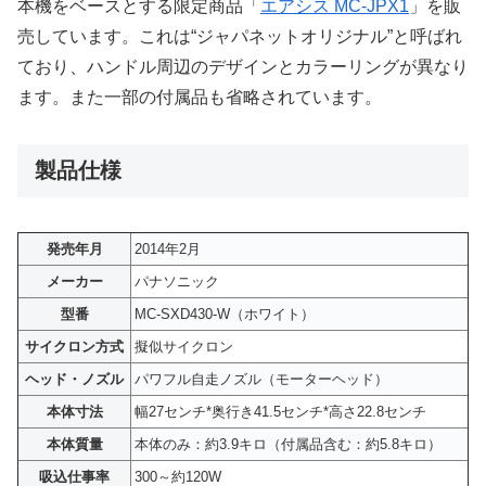
本機をベースとする限定商品「
エアシス MC-JPX1
」を販
売しています。これは“ジャパネットオリジナル”と呼ばれ
ており、ハンドル周辺のデザインとカラーリングが異なり
ます。また一部の付属品も省略されています。
製品仕様
発売年月
2014年2月
メーカー
パナソニック
型番
MC-SXD430-W（ホワイト）
サイクロン方式
擬似サイクロン
ヘッド・ノズル
パワフル自走ノズル（モーターヘッド）
本体寸法
幅27センチ*奥行き41.5センチ*高さ22.8センチ
本体質量
本体のみ：約3.9キロ（付属品含む：約5.8キロ）
吸込仕事率
300～約120W