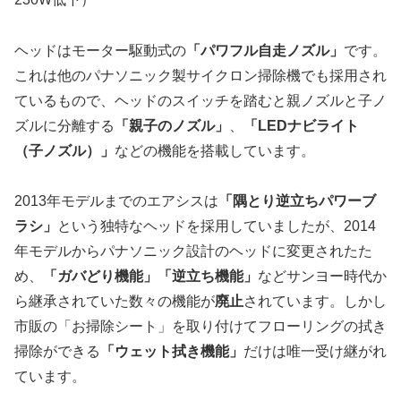
ヘッドはモーター駆動式の
「パワフル自走ノズル」
です。
これは他のパナソニック製サイクロン掃除機でも採用され
ているもので、ヘッドのスイッチを踏むと親ノズルと子ノ
ズルに分離する
「親子のノズル」
、
「LEDナビライト
（子ノズル）」
などの機能を搭載しています。
2013年モデルまでのエアシスは
「隅とり逆立ちパワーブ
ラシ」
という独特なヘッドを採用していましたが、2014
年モデルからパナソニック設計のヘッドに変更されたた
め、
「ガバどり機能」「逆立ち機能」
などサンヨー時代か
ら継承されていた数々の機能が
廃止
されています。しかし
市販の「お掃除シート」を取り付けてフローリングの拭き
掃除ができる
「ウェット拭き機能」
だけは唯一受け継がれ
ています。