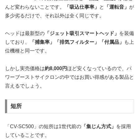
んど変わらないことです。
「吸込仕事率」
と
「運転音」
が
多少劣るだけで、それ以外は全く同じです。
ヘッドは最新型の
「ジェット吸引スマートヘッド」
を装備
しており、
「捕集率」「排気フィルター」「付属品」
も上
位機種と同一です。
しかし実売価格は
約8,000円
ほど安くなっているので、パ
ワーブーストサイクロンの中ではお買い得感がある製品と
言えるでしょう。
短所
「CV-SC500」の短所は1世代前の
「集じん方式」
を採用
していることです。