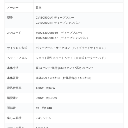
メーカー
日立
型番
CV-SC500(A) ディープブルー
CV-SC500(N) ディープシャンパン
JANコード
4902530098860（ディープブルー）
4902530098877（ディープシャンパン）
サイクロン方式
パワーブーストサイクロン（ハイブリッドサイクロン）
ヘッド・ノズル
ジェット吸引スマートヘッド（自走式モーターヘッド）
本体寸法
幅24センチ*奥行き33.6センチ*高さ29センチ
本体質量
本体のみ：3.6キロ（付属品含む：5.2キロ）
吸込仕事率
420W～約60W
消費電力
960W～約190W
運転音
56～約51dB
集じん容積
0.4リットル
コードの長さ
5メートル