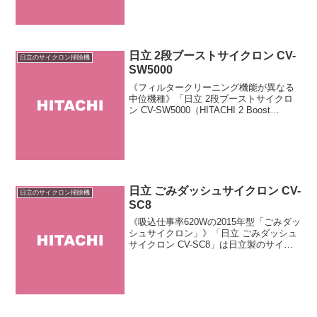
す。従来機種よ...
日立 2段ブーストサイクロン CV-
日立のサイクロン掃除機
SW5000
《フィルタークリーニング機能が異なる
中位機種》「日立 2段ブーストサイクロ
ン CV-SW5000（HITACHI 2 Boost
Cyclone CV-SW5000）」は日立が販売す
るサイクロン式掃除機のスタンダードモ
デルです。3重フィルタ...
日立 ごみダッシュサイクロン CV-
日立のサイクロン掃除機
SC8
《吸込仕事率620Wの2015年型「ごみダッ
シュサイクロン」》「日立 ごみダッシュ
サイクロン CV-SC8」は日立製のサイク
ロン掃除機です。2014年型をベースに
「本体カラー」を変更したマイナーチェ
ンジモデル。吸込仕事率620Wの強烈パワ
ー...