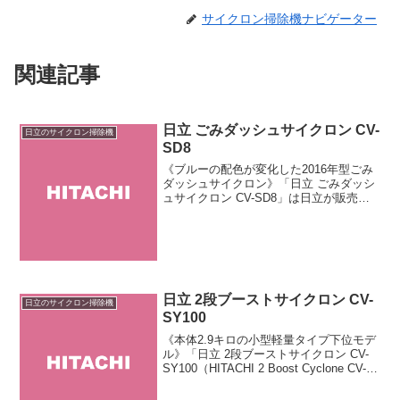
サイクロン掃除機ナビゲーター
関連記事
日立 ごみダッシュサイクロン CV-
日立のサイクロン掃除機
SD8
《ブルーの配色が変化した2016年型ごみ
ダッシュサイクロン》「日立 ごみダッシ
ュサイクロン CV-SD8」は日立が販売す
るサイクロン掃除機です。ブルーのカラ
ーリングが変化したものの基本仕様は
2015年型と共通です。コード式の「フィ
ルターお手...
日立 2段ブーストサイクロン CV-
日立のサイクロン掃除機
SY100
《本体2.9キロの小型軽量タイプ下位モデ
ル》「日立 2段ブーストサイクロン CV-
SY100（HITACHI 2 Boost Cyclone CV-
SY100）」は「2段ブーストサイクロン」
シリーズの小型軽量タイプ下位モデルで