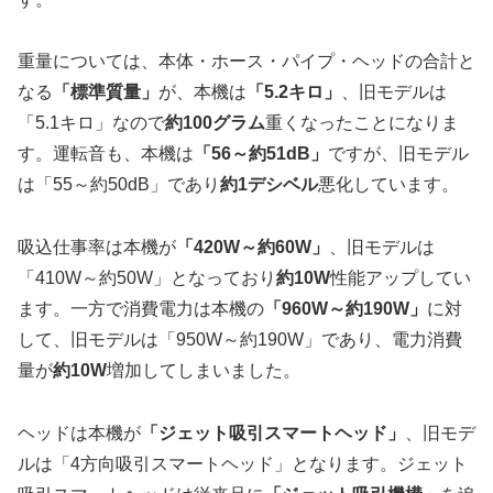
重量については、本体・ホース・パイプ・ヘッドの合計と
なる
「標準質量」
が、本機は
「5.2キロ」
、旧モデルは
「5.1キロ」なので
約100グラム
重くなったことになりま
す。運転音も、本機は
「56～約51dB」
ですが、旧モデル
は「55～約50dB」であり
約1デシベル
悪化しています。
吸込仕事率は本機が
「420W～約60W」
、旧モデルは
「410W～約50W」となっており
約10W
性能アップしてい
ます。一方で消費電力は本機の
「960W～約190W」
に対
して、旧モデルは「950W～約190W」であり、電力消費
量が
約10W
増加してしまいました。
ヘッドは本機が
「ジェット吸引スマートヘッド」
、旧モデ
ルは「4方向吸引スマートヘッド」となります。ジェット